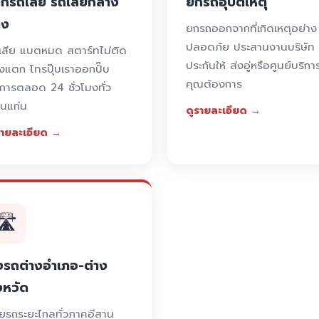
กรถเสีย รถเสียกลาง
ยกรถอุบัติเหตุ
าง
ยกรถออกจากที่เกิดเหตุอย่าง
ปลอดภัย ประสานงานบริษัท
เสีย แบตหมด สตาร์ทไม่ติด
ประกันให้ ส่งอู่หรือศูนย์บริการ
งแตก โทรปุ๊บเราออกปั๊บ
คุณต้องการ
ิการตลอด 24 ชั่วโมงทั่ว
นแก่น
ดูรายละเอียด →
รายละเอียด →
🛣️
งรถต่างอำเภอ-ต่าง
งหวัด
ายรถระยะไกลทั่วภาคอีสาน