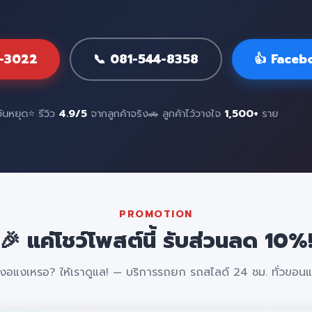
7-3022
📞 081-544-8358
👍 Faceb
วันหยุด
⭐ รีวิว
4.9/5
จากลูกค้าจริง
🚗 ลูกค้าไว้วางใจ
1,500+
ราย
PROMOTION
🎉 แค่โชว์โพสต์นี้ รับส่วนลด 10%
งอแงเหรอ? ให้เราดูแล! — บริการรถยก รถสไลด์ 24 ชม. ทั่วขอนแ