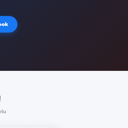
ook
!
ก่น