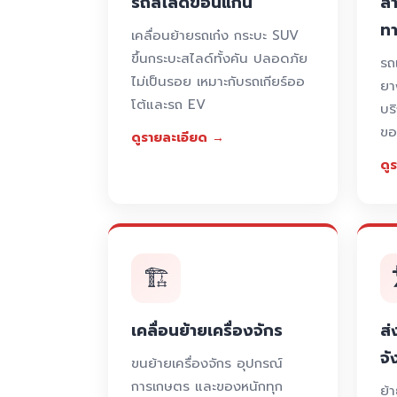
รถสไลด์ขอนแก่น
ลา
ท
เคลื่อนย้ายรถเก๋ง กระบะ SUV
ขึ้นกระบะสไลด์ทั้งคัน ปลอดภัย
รถ
ไม่เป็นรอย เหมาะกับรถเกียร์ออ
ยา
โต้และรถ EV
บร
ขอ
ดูรายละเอียด →
ดู
🏗️
เคลื่อนย้ายเครื่องจักร
ส่
จั
ขนย้ายเครื่องจักร อุปกรณ์
การเกษตร และของหนักทุก
ย้