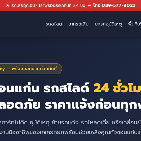
🚨 รถเสียฉุกเฉิน? เราพร้อมออกทันที 24 ชม. —
โทร 089-577-3022
รถสไลด์
ลากรถเสีย
ยกรถอุบัติเหตุ
พื้นที่
y — พร้อมออกงานด่วนทันที
อนแก่น รถสไลด์
24 ชั่วโ
ปลอดภัย ราคาแจ้งก่อนทุก
ร์ทไม่ติด อุบัติเหตุ ย้ายรถแต่ง รถโหลดเตี้ย หรือเคลื่อนย
มงานมืออาชีพของเคเครถยกพร้อมช่วยเหลือคุณทั่วขอนแก่นและ