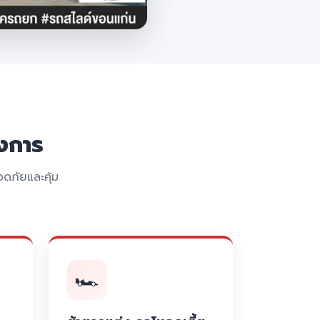
งการ
ดภัยและคุ้ม
🏎️