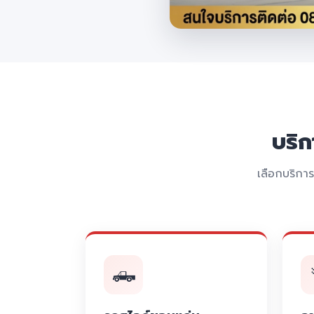
บริ
เลือกบริกา
🛻